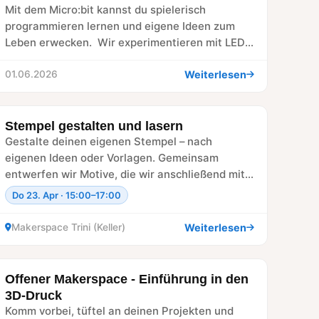
Mit dem Micro:bit kannst du spielerisch
programmieren lernen und eigene Ideen zum
Leben erwecken. Wir experimentieren mit LEDs,
Sensoren und vielen spannenden…
Weiterlesen
01.06.2026
Stempel gestalten und lasern
WORKSHOP
Gestalte deinen eigenen Stempel – nach
eigenen Ideen oder Vorlagen. Gemeinsam
entwerfen wir Motive, die wir anschließend mit
dem Lasercutter lasern. Schritt…
Do 23. Apr · 15:00–17:00
Weiterlesen
Makerspace Trini (Keller)
Offener Makerspace - Einführung in den
WORKSHOP
3D-Druck
Komm vorbei, tüftel an deinen Projekten und