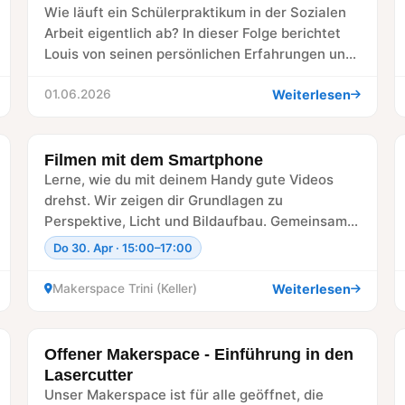
Wie läuft ein Schülerpraktikum in der Sozialen
Arbeit eigentlich ab? In dieser Folge berichtet
Louis von seinen persönlichen Erfahrungen und
Aufgaben. Außerdem…
Weiterlesen
01.06.2026
Filmen mit dem Smartphone
WORKSHOP
Lerne, wie du mit deinem Handy gute Videos
drehst. Wir zeigen dir Grundlagen zu
Perspektive, Licht und Bildaufbau. Gemeinsam
probieren wir aus,…
Do 30. Apr · 15:00–17:00
Weiterlesen
Makerspace Trini (Keller)
Offener Makerspace - Einführung in den
WORKSHOP
Lasercutter
Unser Makerspace ist für alle geöffnet, die