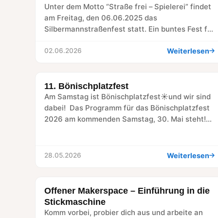
Unter dem Motto “Straße frei – Spielerei” findet
am Freitag, den 06.06.2025 das
Silbermannstraßenfest statt. Ein buntes Fest für
Kinder, das Recht…
Weiterlesen
02.06.2026
11. Bönischplatzfest
RÜCKBLICK
Am Samstag ist Bönischplatzfest☀️und wir sind
dabei! Das Programm für das Bönischplatzfest
2026 am kommenden Samstag, 30. Mai steht!
Freut euch auf…
Weiterlesen
28.05.2026
Offener Makerspace – Einführung in die
WORKSHOP
Stickmaschine
Komm vorbei, probier dich aus und arbeite an