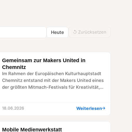
Heute
↺ Zurücksetzen
Gemeinsam zur Makers United in
RÜCKBLICK
Chemnitz
Im Rahmen der Europäischen Kulturhauptstadt
Chemnitz entstand mit der Makers United eines
der größten Mitmach-Festivals für Kreativität,
Technik und Innovation in Sachsen.…
Weiterlesen
18.06.2026
Mobile Medienwerkstatt
RÜCKBLICK