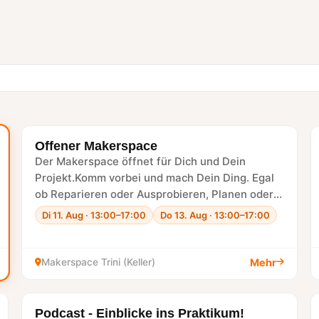
Offener Makerspace
NÄCHSTE WOCHE
Der Makerspace öffnet für Dich und Dein
Projekt.Komm vorbei und mach Dein Ding. Egal
ob Reparieren oder Ausprobieren, Planen oder
Umsetzen.Du findest bei uns Werkzeuge…
Di 11. Aug · 13:00–17:00
Do 13. Aug · 13:00–17:00
Makerspace Trini (Keller)
Mehr
Podcast - Einblicke ins Praktikum!